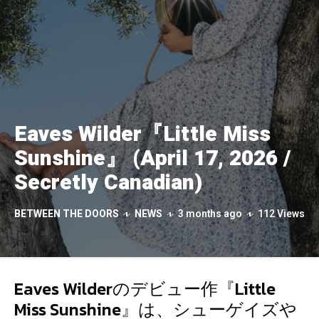
Eaves Wilder『Little Miss
Sunshine』 (April 17, 2026 /
Secretly Canadian)
BETWEEN THE DOORS
NEWS
3 months ago
112 Views
Eaves Wilderのデビュー作『Little
Miss Sunshine』は、シューゲイズや