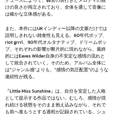
デュースによって、轟音の奥行きとメロディの抜
けの良さが両立されており、全体を通して音像に
は確かな立体感がある。
また、本作にはUKインディー以降の文脈だけでは
説明しきれない雑食性も見える。60年代ポップ、
riot grrrl、90年代オルタナティブ、ドリームポッ
プ、それぞれの影響が断片的に現れながら、最終
的にはEaves Wilder自身の不安定な感情の流れと
して統合されていく。そのため、アルバム全体に
は“ジャンル感”よりも、“感情の気圧配置”のような
連続性が残る。
『Little Miss Sunshine』は、自分を安定した人格
として提示する作品ではない。むしろ、感情が揺
れ続ける状態をそのまま抱え込みながら、それで
も前へ進もうとする過程が記録されている。シュ