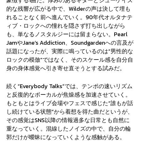
象徴する1曲だ。厚みのあるギターとシューゲイズ
的な残響が広がる中で、Wilderの声は決して埋も
れることなく前へ進んでいく。90年代オルタナテ
ィブ・ロックへの憧れを隠さず打ち出しながら
も、単なるノスタルジーには留まらない。Pearl
JamやJane’s Addiction、Soundgardenへの言及が
話題になったが、実際に鳴っているのは“男性的な
ロックの模倣”ではなく、そのスケール感を自分自
身の身体感覚へ引き寄せ直そうとする試みだ。
続く“Everybody Talks”では、テンポの速いリズム
と反復的なボーカルが焦燥感を加速させていく。
もともとはライブ会場やフェスで感じた“誰もが話
し続けている状態”から着想を得た曲だというが、
その感覚はSNS以降の情報過多な日常とも自然に
重なっていく。混線したノイズの中で、自分の輪
郭だけが曖昧になっていくような感触がある。