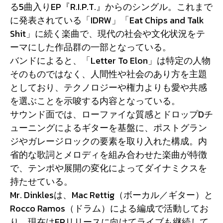
る5曲入りEP『R.I.P.T.』からのシングル。これまで
に発表されている「IDRW」「Eat Chips and Talk
Shit」に続く楽曲で、現代の社会や文化状況をテ
ーマにした作品群の一部となっている。
バンドによると、「Letter To Elon」は特定の人物
そのものではなく、人間性や社会のあり方を主題
としており、テクノロジーや権力よりも愛や共感
を選ぶことを示唆する内容となっている。
サウンド面では、ローファイな質感とドロップDチ
ューニングによるギターを基盤に、ポストグラン
ジやガレージロックの要素を取り入れた構成。内
省的な歌詞とメロディを組み合わせた楽曲が特徴
で、テンポや展開の変化によってダイナミクスを
持たせている。
Mr. Dinklesは、Mac Rettig（ボーカル／ギター）と
Rocco Ramos（ドラム）による編成で活動してお
り、現在はEPリリースに向けてライブも継続して