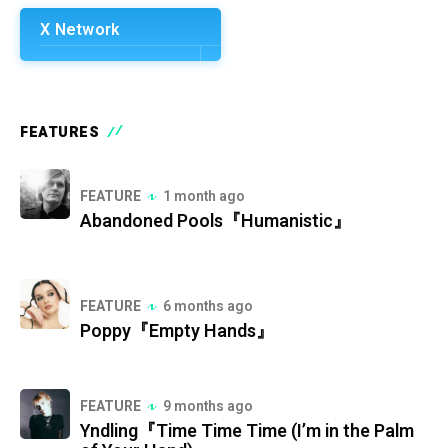
X Network
FEATURES
FEATURE
1 month ago
Abandoned Pools『Humanistic』
FEATURE
6 months ago
Poppy『Empty Hands』
FEATURE
9 months ago
Yndling『Time Time Time (I’m in the Palm