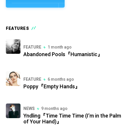
FEATURES
FEATURE
1 month ago
Abandoned Pools『Humanistic』
FEATURE
6 months ago
Poppy『Empty Hands』
NEWS
9 months ago
Yndling『Time Time Time (I’m in the Palm
of Your Hand)』