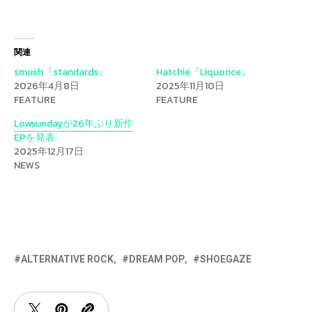
関連
smush『standards』
Hatchie『Liquorice』
2026年4月8日
2025年11月10日
FEATURE
FEATURE
Lowsundayが26年ぶり新作
EPを発表
2025年12月17日
NEWS
ALTERNATIVE ROCK
DREAM POP
SHOEGAZE