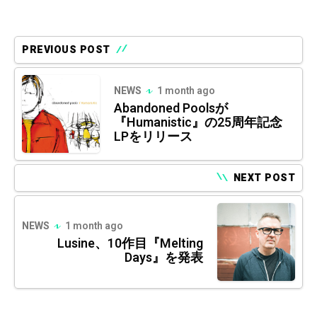
PREVIOUS POST
NEWS
1 month ago
Abandoned Poolsが
『Humanistic』の25周年記念
LPをリリース
NEXT POST
NEWS
1 month ago
Lusine、10作目『Melting
Days』を発表