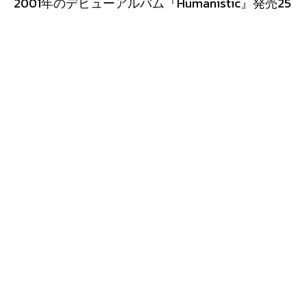
2001年のデビューアルバム『Humanistic』発売25
周年を記念し、同作の初となるレコード（LP）化
を発表した。
今回のリリースは、ファンから長年熱望されてい
たアナログ盤での展開を実現するもので、カスタ
ム・オレンジ・カラー・ヴァイナル仕様のデラッ
クス・ゲートフォールド・ジャケットで製作され
る。新規のアートワークが採用され、限定ライナ
ーノーツが付属するコレクターズアイテムとな
る。
『Humanistic』は、トミー・ウォルターがエクス
タシー・レコードから発表した作品で、ポップな
メロディと緻密なアレンジが融合した2000年代初
頭の隠れた名盤として現在も高く評価されてい
る。今回のレコード化にあたっては、アーティス
ト公式のストア（Bandwear）を通じた直販形式が
とられており、アーティスト主導によるインディ