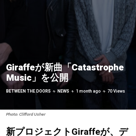
Giraffeが新曲「Catastrophe
Music」を公開
BETWEEN THE DOORS
NEWS
1 month ago
70 Views
Photo: Clifford Usher
新プロジェクトGiraffeが、デ