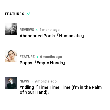
FEATURES
REVIEWS
1 month ago
Abandoned Pools『Humanistic』
FEATURE
6 months ago
Poppy『Empty Hands』
NEWS
9 months ago
Yndling『Time Time Time (I’m in the Palm
of Your Hand)』