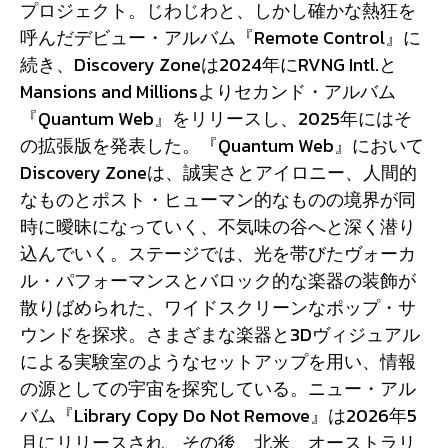
プロジェクト。じわじわと、しかし確かな熱狂を
呼んだデビュー・アルバム『Remote Control』に
続き、Discovery Zoneは2024年にRVNG Intl.と
Mansions and Millionsよりセカンド・アルバム
『Quantum Web』をリリースし、2025年にはそ
の拡張版を発表した。『Quantum Web』において
Discovery Zoneは、誠実さとアイロニー、人間的
なものとポスト・ヒューマン的なものの境界が同
時に曖昧になっていく、不気味の谷へと深く潜り
込んでいく。ステージでは、光を帯びたヴォーカ
ル・パフォーマンスとバロック的な楽器の装飾が
散りばめられた、ワイドスクリーンなポップ・サ
ウンドを探求。さまざまな楽器と3Dヴィジュアル
による実験室のようなセットアップを用い、情報
の源としての宇宙を探究している。ニュー・アル
バム『Library Copy Do Not Remove』は2026年5
月にリリースされ、その後、北米、オーストラリ