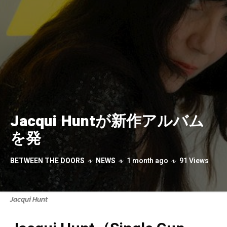
Jacqui Huntが新作アルバム
を発
BETWEEN THE DOORS
NEWS
1 month ago
91 Views
Jacqui Hunt