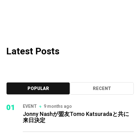
Latest Posts
POPULAR
RECENT
01
EVENT
9 months ago
Jonny Nashが盟友Tomo Katsuradaと共に
来日決定