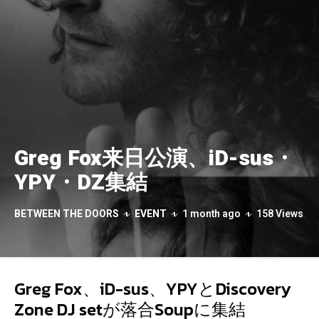
Greg Fox来日公演、iD-sus・
YPY・DZ集結
BETWEEN THE DOORS
EVENT
1 month ago
158 Views
Greg Fox、iD-sus、YPYとDiscovery
Zone DJ setが落合Soupに集結