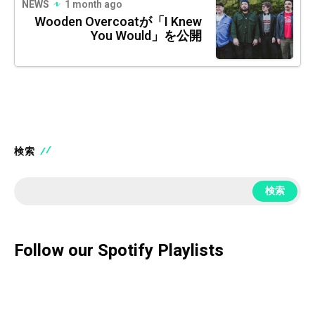
NEWS
1 month ago
Wooden Overcoatが「I Knew
You Would」を公開
検索
検索
Follow our Spotify Playlists