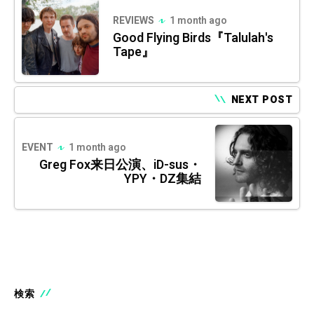
REVIEWS
1 month ago
Good Flying Birds『Talulah's
Tape』
NEXT POST
EVENT
1 month ago
Greg Fox来日公演、iD-sus・
YPY・DZ集結
検索