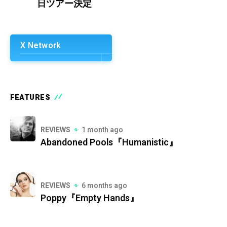
日ツアー決定
X Network
FEATURES
REVIEWS
1 month ago
Abandoned Pools『Humanistic』
REVIEWS
6 months ago
Poppy『Empty Hands』