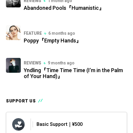
REVIEWS
1 month ago
Abandoned Pools『Humanistic』
FEATURE
6 months ago
Poppy『Empty Hands』
REVIEWS
9 months ago
Yndling『Time Time Time (I’m in the Palm
of Your Hand)』
SUPPORT US
Basic Support｜¥500