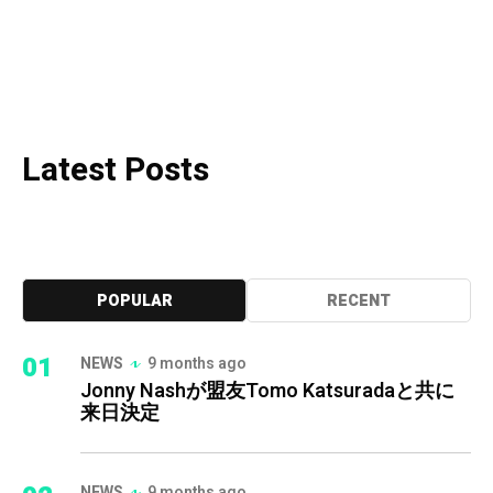
Latest Posts
POPULAR
RECENT
01
NEWS
9 months ago
Jonny Nashが盟友Tomo Katsuradaと共に
来日決定
NEWS
9 months ago