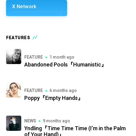
X Network
FEATURES
FEATURE
1 month ago
Abandoned Pools『Humanistic』
FEATURE
6 months ago
Poppy『Empty Hands』
NEWS
9 months ago
Yndling『Time Time Time (I’m in the Palm
of Your Hand)』