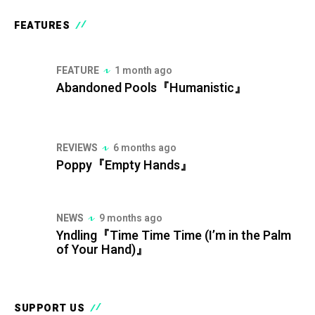
FEATURES
FEATURE
1 month ago
Abandoned Pools『Humanistic』
REVIEWS
6 months ago
Poppy『Empty Hands』
NEWS
9 months ago
Yndling『Time Time Time (I’m in the Palm
of Your Hand)』
SUPPORT US