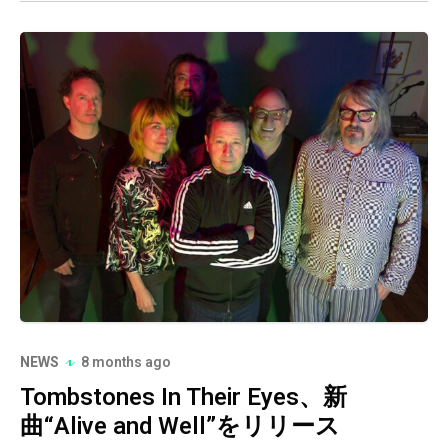
NEWS
8 months ago
Tombstones In Their Eyes、新
曲“Alive and Well”をリリース