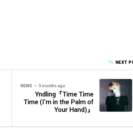
NEXT P
NEWS
9 months ago
Yndling『Time Time
Time (I’m in the Palm of
Your Hand)』