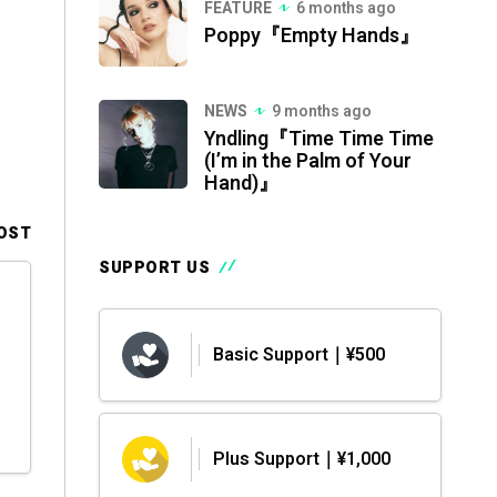
FEATURE
6 months ago
Poppy『Empty Hands』
NEWS
9 months ago
Yndling『Time Time Time
(I’m in the Palm of Your
Hand)』
OST
SUPPORT US
Basic Support｜¥500
Plus Support｜¥1,000