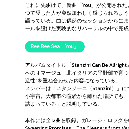
これに先駆けて、新曲「You」が公開され
つて愛した人が突然煩わしく感じられるよう
語っている。曲は偶然のセッションから生まれ
ールを設けた実験的なリハーサルの中で完成
Bee Bee Sea「You」
アルバムタイトル『Stanzini Can Be Allright』
へのオマージュ。北イタリアの平野部で育つ
造性”を重ね合わせた内容になっている。
メンバーは「スタンジーニ（Stanzini）
小宇宙。大都市の喧騒から離れた場所でも、
詰まっている」と説明している。
本作には全12曲を収録。ガレージ・ロックを軸にしなが
Sweeping Promises、The Cleaner