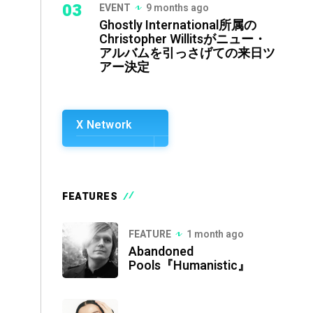
03
EVENT
9 months ago
Ghostly International所属の
Christopher Willitsがニュー・
アルバムを引っさげての来日ツ
アー決定
X Network
FEATURES
FEATURE
1 month ago
Abandoned
Pools『Humanistic』