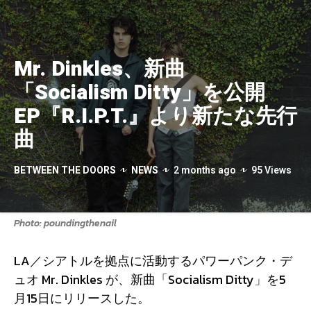
Mr. Dinkles、新曲
「Socialism Ditty」を公開
EP『R.I.P.T.』より新たな先行
曲
BETWEEN THE DOORS
NEWS
2 months ago
95 Views
Photo: poundingthenail
LA／シアトルを拠点に活動するパワーパンク・デ
ュオ Mr. Dinkles が、新曲「Socialism Ditty」を5
月15日にリリースした。