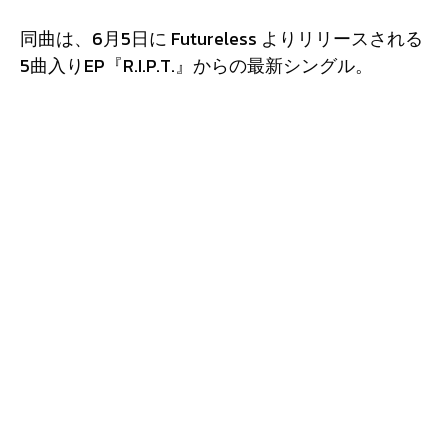
同曲は、6月5日に Futureless よりリリースされる
5曲入りEP『R.I.P.T.』からの最新シングル。
「Letter To Elon」「IDRW」「Eat Chips and Talk
Shit」に続く先行公開曲となる。
「Socialism Ditty」は、切れ味のあるギターと荒
削りなパンクサウンドを軸に、経済的不安や格差
の拡大をテーマにした楽曲。現代の労働環境や富
の偏在に対する苛立ちを、皮肉とユーモアを交え
ながら描いている。
ヴォーカル／ギターの Mac Rettig は、
「“Socialism Ditty”は、億万長者たちがみんなのお
金を奪っていくことについての曲」とコメントし
ている。