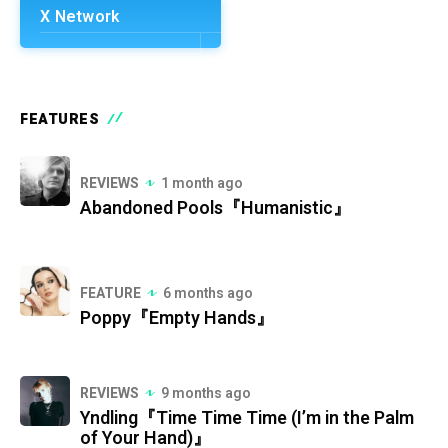
X Network
FEATURES
REVIEWS
1 month ago
Abandoned Pools『Humanistic』
FEATURE
6 months ago
Poppy『Empty Hands』
REVIEWS
9 months ago
Yndling『Time Time Time (I’m in the Palm
of Your Hand)』