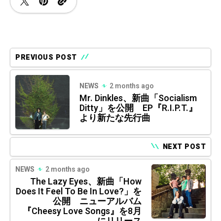
PREVIOUS POST
NEWS
2 months ago
Mr. Dinkles、新曲「Socialism
Ditty」を公開 EP『R.I.P.T.』
より新たな先行曲
NEXT POST
NEWS
2 months ago
The Lazy Eyes、新曲「How
Does It Feel To Be In Love?」を
公開 ニューアルバム
『Cheesy Love Songs』を8月