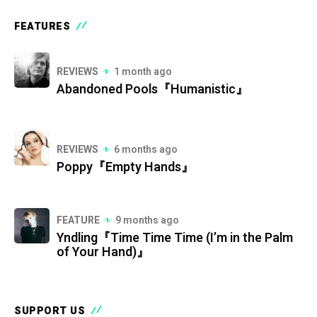
FEATURES
REVIEWS
1 month ago
Abandoned Pools『Humanistic』
REVIEWS
6 months ago
Poppy『Empty Hands』
FEATURE
9 months ago
Yndling『Time Time Time (I’m in the Palm
of Your Hand)』
SUPPORT US